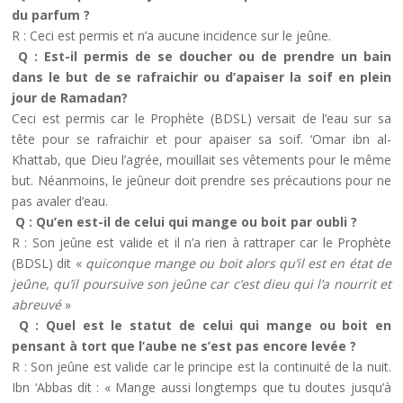
du parfum ?
R : Ceci est permis et n’a aucune incidence sur le jeûne.
Q : Est-il permis de se doucher ou de prendre un bain
dans le but de se rafraichir ou d’apaiser la soif en plein
jour de Ramadan?
Ceci est permis car le Prophète (BDSL) versait de l’eau sur sa
tête pour se rafraichir et pour apaiser sa soif. ‘Omar ibn al-
Khattab, que Dieu l’agrée, mouillait ses vêtements pour le même
but. Néanmoins, le jeûneur doit prendre ses précautions pour ne
pas avaler d’eau.
Q : Qu’en est-il de celui qui mange ou boit par oubli ?
R : Son jeûne est valide et il n’a rien à rattraper car le Prophète
(BDSL) dit «
quiconque mange ou boit alors qu’il est en état de
jeûne, qu’il poursuive son jeûne car c’est dieu qui l’a nourrit et
abreuvé
»
Q : Quel est le statut de celui qui mange ou boit en
pensant à tort que l’aube ne s’est pas encore levée ?
R : Son jeûne est valide car le principe est la continuité de la nuit.
Ibn ‘Abbas dit : « Mange aussi longtemps que tu doutes jusqu’à