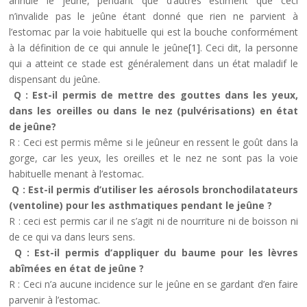
annule le jeûne, pendant que d’autres estiment que ceci
n’invalide pas le jeûne étant donné que rien ne parvient à
l’estomac par la voie habituelle qui est la bouche conformément
à la définition de ce qui annule le jeûne
[1]
. Ceci dit, la personne
qui a atteint ce stade est généralement dans un état maladif le
dispensant du jeûne.
Q : Est-il permis de mettre des gouttes dans les yeux,
dans les oreilles ou dans le nez (pulvérisations) en état
de jeûne?
R : Ceci est permis même si le jeûneur en ressent le goût dans la
gorge, car les yeux, les oreilles et le nez ne sont pas la voie
habituelle menant à l’estomac.
Q : Est-il permis d’utiliser les aérosols bronchodilatateurs
(ventoline) pour les asthmatiques pendant le jeûne ?
R : ceci est permis car il ne s’agit ni de nourriture ni de boisson ni
de ce qui va dans leurs sens.
Q : Est-il permis d’appliquer du baume pour les lèvres
abîmées en état de jeûne ?
R : Ceci n’a aucune incidence sur le jeûne en se gardant d’en faire
parvenir à l’estomac.