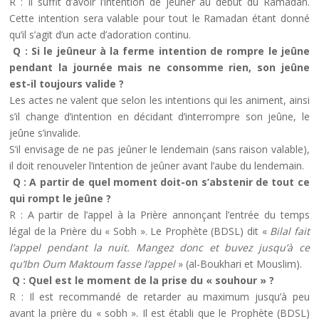
R : Il suffit d’avoir l’intention de jeûner au début du Ramadan.
Cette intention sera valable pour tout le Ramadan étant donné
qu’il s’agit d’un acte d’adoration continu.
Q : Si le jeûneur à la ferme intention de rompre le jeûne
pendant la journée mais ne consomme rien, son jeûne
est-il toujours valide ?
Les actes ne valent que selon les intentions qui les animent, ainsi
s’il change d’intention en décidant d’interrompre son jeûne, le
jeûne s’invalide.
S’il envisage de ne pas jeûner le lendemain (sans raison valable),
il doit renouveler l’intention de jeûner avant l’aube du lendemain.
Q : A partir de quel moment doit-on s’abstenir de tout ce
qui rompt le jeûne ?
R : A partir de l’appel à la Prière annonçant l’entrée du temps
légal de la Prière du « Sobh ». Le Prophète (BDSL) dit «
Bilal fait
l’appel pendant la nuit. Mangez donc et buvez jusqu’à ce
qu’Ibn Oum Maktoum fasse l’appel
» (al-Boukhari et Mouslim).
Q : Quel est le moment de la prise du « souhour » ?
R : Il est recommandé de retarder au maximum jusqu’à peu
avant la prière du « sobh ». Il est établi que le Prophète (BDSL)