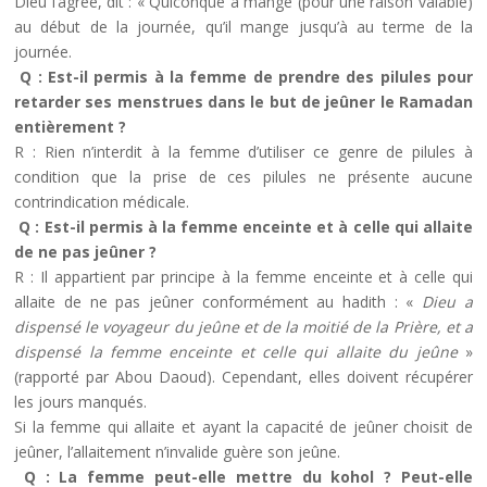
Dieu l’agrée, dit : « Quiconque a mangé (pour une raison valable)
au début de la journée, qu’il mange jusqu’à au terme de la
journée.
Q : Est-il permis à la femme de prendre des pilules pour
retarder ses menstrues dans le but de jeûner le Ramadan
entièrement ?
R : Rien n’interdit à la femme d’utiliser ce genre de pilules à
condition que la prise de ces pilules ne présente aucune
contrindication médicale.
Q : Est-il permis à la femme enceinte et à celle qui allaite
de ne pas jeûner ?
R : Il appartient par principe à la femme enceinte et à celle qui
allaite de ne pas jeûner conformément au hadith : «
Dieu a
dispensé le voyageur du jeûne et de la moitié de la Prière, et a
dispensé la femme enceinte et celle qui allaite du jeûne
»
(rapporté par Abou Daoud). Cependant, elles doivent récupérer
les jours manqués.
Si la femme qui allaite et ayant la capacité de jeûner choisit de
jeûner, l’allaitement n’invalide guère son jeûne.
Q : La femme peut-elle mettre du kohol ? Peut-elle