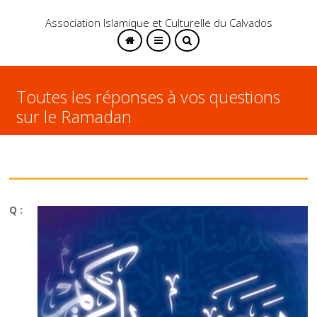
Association Islamique et Culturelle du Calvados
Toutes les réponses à vos questions
sur le Ramadan
SEARCH
Q :